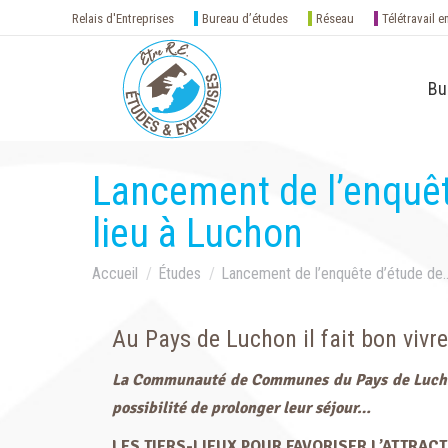
Relais d'Entreprises
Bureau d’études
Réseau
Télétravail e
Bu
Lancement de l’enquête 
lieu à Luchon
Vous êtes ici :
Accueil
Études
Lancement de l’enquête d’étude de
Au Pays de Luchon il fait bon vivre 
La Communauté de Communes du Pays de Luchon s
possibilité de prolonger leur séjour…
LES TIERS-LIEUX POUR FAVORISER L’ATTRACT