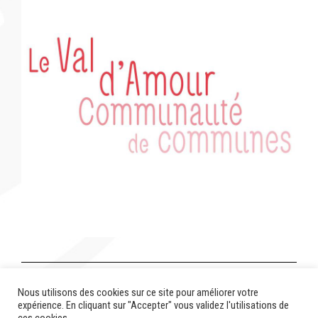
Cette étude s’est traduite par une phase opérationnelle
Nous utilisons des cookies sur ce site pour améliorer votre
pour la configuration d’un réseau de tiers-lieux.
expérience. En cliquant sur "Accepter" vous validez l'utilisations de