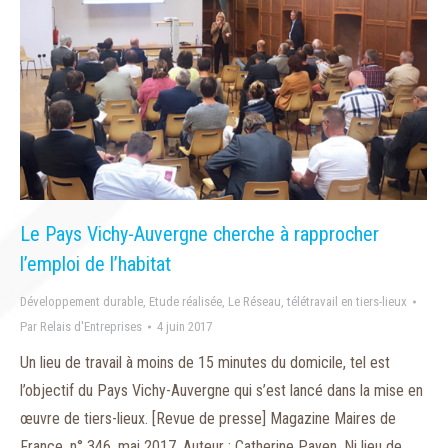
Le Pays Vichy-Auvergne cherche à rapprocher
l’emploi de l’habitat
Développement durable
,
Etude réalisée
,
Le Réseau
,
télétravail en tiers-lieux
Par
Relais d'Entreprises
4 juin 2017
Un lieu de travail à moins de 15 minutes du domicile, tel est
l’objectif du Pays Vichy-Auvergne qui s’est lancé dans la mise en
œuvre de tiers-lieux. [Revue de presse] Magazine Maires de
France, n° 346, mai 2017. Auteur : Catherine Payen. Ni lieu de