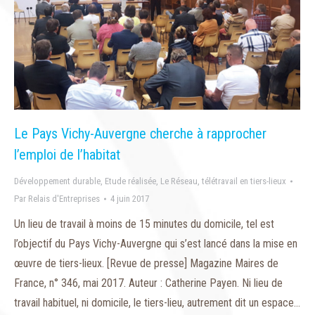
Le Pays Vichy-Auvergne cherche à rapprocher
l’emploi de l’habitat
Développement durable
,
Etude réalisée
,
Le Réseau
,
télétravail en tiers-lieux
Par
Relais d'Entreprises
4 juin 2017
Un lieu de travail à moins de 15 minutes du domicile, tel est
l’objectif du Pays Vichy-Auvergne qui s’est lancé dans la mise en
œuvre de tiers-lieux. [Revue de presse] Magazine Maires de
France, n° 346, mai 2017. Auteur : Catherine Payen. Ni lieu de
travail habituel, ni domicile, le tiers-lieu, autrement dit un espace…