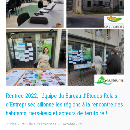
Rentrée 2022, l’équipe du Bureau d’Etudes Relais
d’Entreprises sillonne les régions à la rencontre des
habitants, tiers-lieux et acteurs de territoire !
Études
Par
Relais d'Entreprises
6 octobre 2022