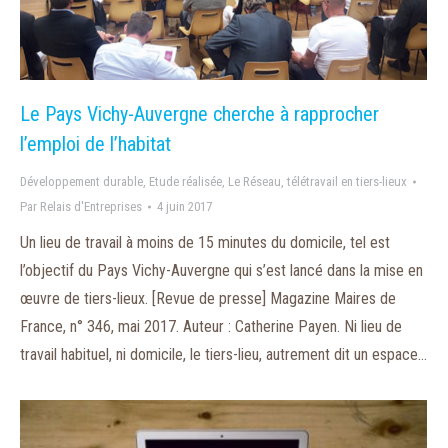
Le Pays Vichy-Auvergne cherche à rapprocher
l’emploi de l’habitat
Développement durable
,
Etude réalisée
,
Le Réseau
,
télétravail en tiers-lieux
Par
Relais d'Entreprises
4 juin 2017
Un lieu de travail à moins de 15 minutes du domicile, tel est
l’objectif du Pays Vichy-Auvergne qui s’est lancé dans la mise en
œuvre de tiers-lieux. [Revue de presse] Magazine Maires de
France, n° 346, mai 2017. Auteur : Catherine Payen. Ni lieu de
travail habituel, ni domicile, le tiers-lieu, autrement dit un espace…